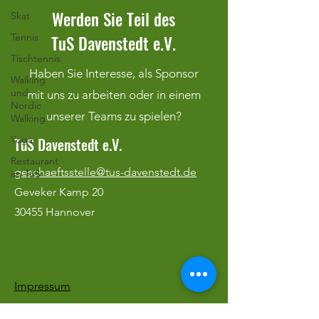
Werden Sie Teil des
Skat
Tennis
TuS Davenstedt e.V.
Tischtennis
Haben Sie Interesse, als Sponsor
Walking
und
mit uns zu arbeiten oder in einem
Nordic
unserer Teams zu spielen?
Walking
Yoga
TuS Davenstedt e.V.
Restaurant
geschaeftsstelle@tus-davenstedt.de
im TuS
Geveker Kamp 20
30455 Hannover
Impressum
Datenschutz